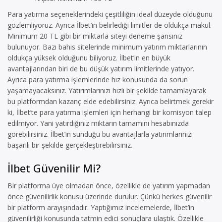
Para yatırma seçeneklerindeki çeşitliliğin ideal düzeyde olduğunu
gözlemliyoruz. Ayrıca İlbet’in belirlediği limitler de oldukça makul.
Minimum 20 TL gibi bir miktarla siteyi deneme şansınız
bulunuyor. Bazı bahis sitelerinde minimum yatırım miktarlarının
oldukça yüksek olduğunu biliyoruz. İlbet’in en büyük
avantajlarından biri de bu düşük yatırım limitlerinde yatıyor.
Ayrıca para yatırma işlemlerinde hız konusunda da sorun
yaşamayacaksınız. Yatırımlarınızı hızlı bir şekilde tamamlayarak
bu platformdan kazanç elde edebilirsiniz. Ayrıca belirtmek gerekir
ki, İlbet’te para yatırma işlemleri için herhangi bir komisyon talep
edilmiyor. Yani yatırdığınız miktarın tamamını hesabınızda
görebilirsiniz. İlbet’in sunduğu bu avantajlarla yatırımlarınızı
başarılı bir şekilde gerçekleştirebilirsiniz.
İlbet Güvenilir Mi?
Bir platforma üye olmadan önce, özellikle de yatırım yapmadan
önce güvenilirlik konusu üzerinde durulur. Çünkü herkes güvenilir
bir platform arayışındadır. Yaptığımız incelemelerde, İlbet’in
güvenilirliği konusunda tatmin edici sonuçlara ulaştık. Özellikle