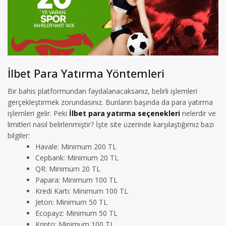
İlbet Para Yatırma Yöntemleri
Bir bahis platformundan faydalanacaksanız, belirli işlemleri
gerçekleştirmek zorundasınız. Bunların başında da para yatırma
işlemleri gelir. Peki
İlbet para yatırma seçenekleri
nelerdir ve
limitleri nasıl belirlenmiştir? İşte site üzerinde karşılaştığımız bazı
bilgiler:
Havale: Minimum 200 TL
Cepbank: Minimum 20 TL
QR: Minimum 20 TL
Papara: Minimum 100 TL
Kredi Kartı: Minimum 100 TL
Jeton: Minimum 50 TL
Ecopayz: Minimum 50 TL
Kripto: Minimum 100 TL