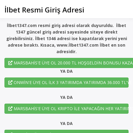
Skip
İlbet Resmi Giriş Adresi
to
content
İlbet1347.com resmi giriş adresi olarak duyuruldu. İlbet
1347 güncel giriş adresi sayesinde siteye direkt
girebilirsiniz. İlbet 1346 adresi ise kapatılarak yerini yeni
adrese bıraktı. Kısaca, www.İlbet1347.com İlbet en son
adresidir.
MARSBAHİS'E ÜYE OL 20.000 TL HOŞGELDİN BONUSU KAZA
YA DA
ONWİN'E ÜYE OL İLK 3 YATIRIMDA YATIRIMDA 36.000 TL'Y
YA DA
MARSBAHİS'E ÜYE OL KRIPTO İLE YAPACAĞIN HER YATIRIM
YA DA